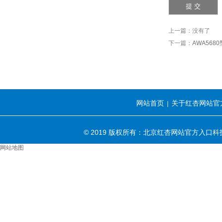
上一篇：没有了
下一篇：
AWA568
网站首页
关于红杏网站官
|
© 2019 版权所有：北京红杏网站官方入口科
网站地图